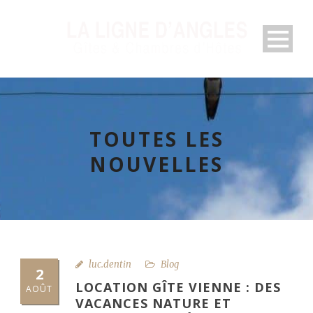
TOUTES LES
NOUVELLES
luc.dentin
Blog
2
LOCATION GÎTE VIENNE : DES
AOÛT
VACANCES NATURE ET