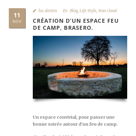
luc.dentin
Blog
,
Life Style
,
Non classé
11
CRÉATION D’UN ESPACE FEU
NOV
DE CAMP, BRASERO.
Un espace convivial, pour passer une
bonne soirée autour d’un feu de camp.