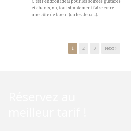
C’est l’endroit idéal pour les soirées guitares
et chants, ou, tout simplement faire cuire
une côte de boeuf (ou les deux…).
1
2
3
Next ›
Réservez au
meilleur tarif !