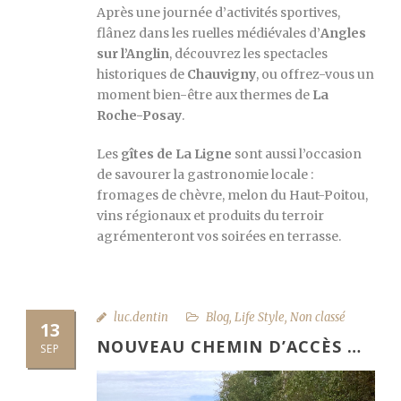
Après une journée d’activités sportives,
flânez dans les ruelles médiévales d’
Angles
sur l’Anglin
, découvrez les spectacles
historiques de
Chauvigny
, ou offrez-vous un
moment bien-être aux thermes de
La
Roche-Posay
.
Les
gîtes de La Ligne
sont aussi l’occasion
de savourer la gastronomie locale :
fromages de chèvre, melon du Haut-Poitou,
vins régionaux et produits du terroir
agrémenteront vos soirées en terrasse.
luc.dentin
Blog
,
Life Style
,
Non classé
13
NOUVEAU CHEMIN D’ACCÈS …
SEP