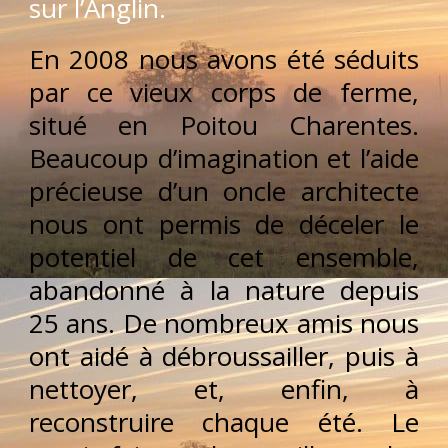
sur l’Anglin.
En 2008 nous avons été séduits
par ce vieux corps de ferme,
situé en Poitou Charentes.
Beaucoup d’imagination et l’aide
précieuse d’un oncle architecte
nous ont permis de déceler le
potentiel de cet ensemble,
abandonné à la nature depuis
25 ans. De nombreux amis nous
ont aidé à débroussailler, puis à
nettoyer, et, enfin, à
reconstruire chaque été. Le