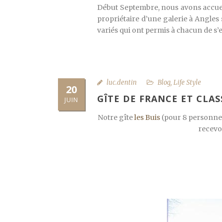
Début Septembre, nous avons accueil
propriétaire d’une galerie à Angles s
variés qui ont permis à chacun de s
luc.dentin
Blog
,
Life Style
20
GÎTE DE FRANCE ET CLA
JUIN
Notre gîte
les Buis
(pour 8 personnes)
recevoi