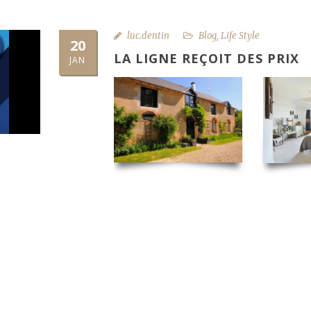
luc.dentin
Blog
,
Life Style
20
LA LIGNE REÇOIT DES PRIX
JAN
Après avoir été retenues parmi les 200
Magazine
, en 2016, nos chambres d’
Review Awards » par
B
Nous tenons à remercier très sincèrement 
site de Booking.com après leur s