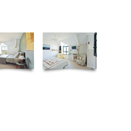
 chambres d’hôtes sélectionnées par le
Figaro
hôtes viennent de se voir décerner un « Guest
ooking.com
pour l’année 2016.
tous les voyageurs qui ont laissé un avis sur le
éjour à la Ligne d’Angles sur l’Anglin.