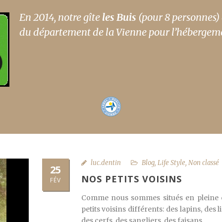
En 2
014, notre gîte
les Buis
(pour 8 personnes)
du département de la Vienne pour l’hébergemen
luc.dentin
Blog
,
Life Style
,
Non classé
25
NOS PETITS VOISINS
FÉV
Comme nous sommes situés en pleine c
petits voisins différents: des lapins, des 
des cerfs, des sangliers, des faisans.