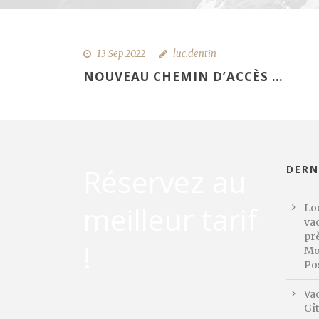
13 Sep 2022
luc.dentin
NOUVEAU CHEMIN D’ACCÈS …
Réservez au
DERN
meilleur tarif
Loc
va
prè
!
Mo
Po
Va
Gît